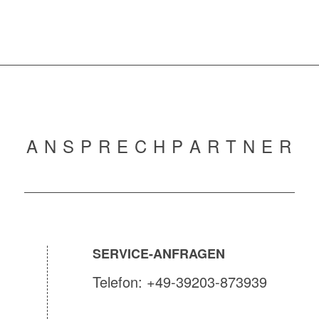
A N S P R E C H P A R T N E R
SERVICE-ANFRAGEN
Telefon: +49-39203-873939