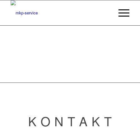
K O N T A K T